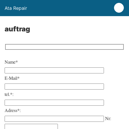
Ata Repair
auftrag
Name*
E-Mail*
tel.*:
Adress*:
Nr: