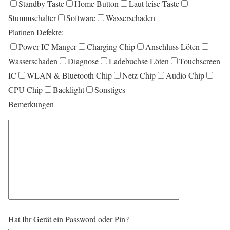
Standby Taste
Home Button
Laut leise Taste
Stummschalter
Software
Wasserschaden
Platinen Defekte:
Power IC Manger
Charging Chip
Anschluss Löten
Wasserschaden
Diagnose
Ladebuchse Löten
Touchscreen
IC
WLAN & Bluetooth Chip
Netz Chip
Audio Chip
CPU Chip
Backlight
Sonstiges
Bemerkungen
Hat Ihr Gerät ein Password oder Pin?