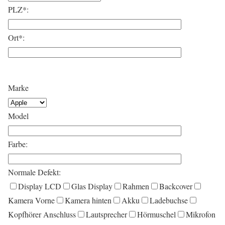
PLZ*:
Ort*:
Marke
Model
Farbe:
Normale Defekt:
Display LCD
Glas Display
Rahmen
Backcover
Kamera Vorne
Kamera hinten
Akku
Ladebuchse
Kopfhörer Anschluss
Lautsprecher
Hörmuschel
Mikrofon